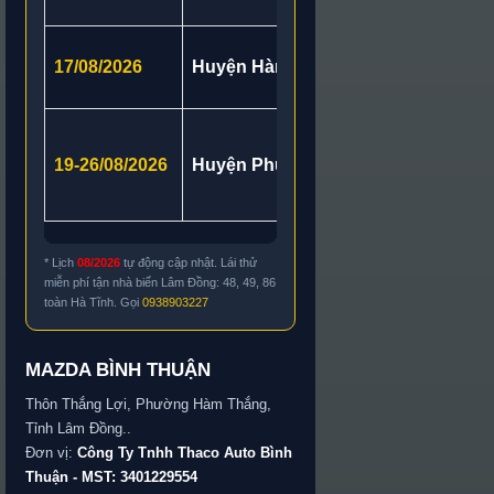
Xã Tánh Linh,
17/08/2026
Huyện Hàm Tân
Đức, Xã Đồng
Xã Suối Kiết,
19-26/08/2026
Huyện Phú Quí
Đức, Xã Nam T
Tân Minh, Xã
* Lịch
08/2026
tự động cập nhật. Lái thử
miễn phí tận nhà biển Lâm Đồng: 48, 49, 86
toàn Hà Tĩnh. Gọi
0938903227
MAZDA BÌNH THUẬN
Thôn Thắng Lợi, Phường Hàm Thắng,
Tỉnh Lâm Đồng..
Đơn vị:
Công Ty Tnhh Thaco Auto Bình
Thuận - MST: 3401229554