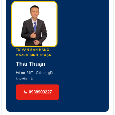
TƯ VẤN BÁN HÀNG
MAZDA BÌNH THUẬN
Thái Thuận
Hỗ trợ 24/7 - Giữ xe, giữ
khuyến mãi
📞
0938903227