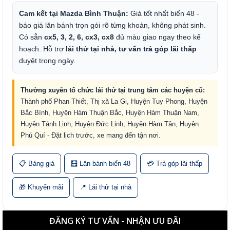
Cam kết tại Mazda Bình Thuận:
Giá tốt nhất biển 48 -
báo giá lăn bánh trọn gói rõ từng khoản, không phát sinh.
Có sẵn
cx5, 3, 2, 6, cx3, cx8
đủ màu giao ngay theo kế
hoạch. Hỗ trợ
lái thử tại nhà, tư vấn trả góp lãi thấp
duyệt trong ngày.
Thường xuyên tổ chức lái thử tại trung tâm các huyện cũ:
Thành phố Phan Thiết, Thị xã La Gi, Huyện Tuy Phong, Huyện
Bắc Bình, Huyện Hàm Thuận Bắc, Huyện Hàm Thuận Nam,
Huyện Tánh Linh, Huyện Đức Linh, Huyện Hàm Tân, Huyện
Phú Quí - Đặt lịch trước, xe mang đến tận nơi.
📋 Bảng giá
🧮 Lăn bánh biển 48
💳 Trả góp lãi thấp
🎁 Khuyến mãi
📍 Lái thử tại nhà
ĐĂNG KÝ TƯ VẤN - NHẬN ƯU ĐÃI