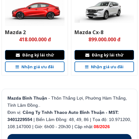
Mazda 2
Mazda Cx-8
418.000.000 đ
899.000.000 đ
Đăng ký lái thử
Đăng ký lái thử
Nhận giá ưu đãi
Nhận giá ưu đãi
Mazda Bình Thuận
- Thôn Thắng Lợi, Phường Hàm Thắng,
Tỉnh Lâm Đồng..
Đơn vị:
Công Ty Tnhh Thaco Auto Bình Thuận - MST:
3401229554
| Biển Lâm Đồng: 48, 49, 86 | Tọa độ: 10.971200,
108.147000 | Giờ: 6h00 - 20h30 | Cập nhật
08/2026