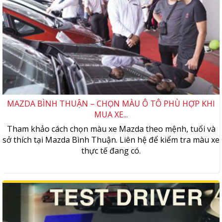
MAZDA BÌNH THUẬN – CHỌN MÀU Ô TÔ PHÙ HỢP KHI
MUA XE...
Tham khảo cách chọn màu xe Mazda theo mệnh, tuổi và
sở thích tại Mazda Bình Thuận. Liên hệ để kiểm tra màu xe
thực tế đang có.