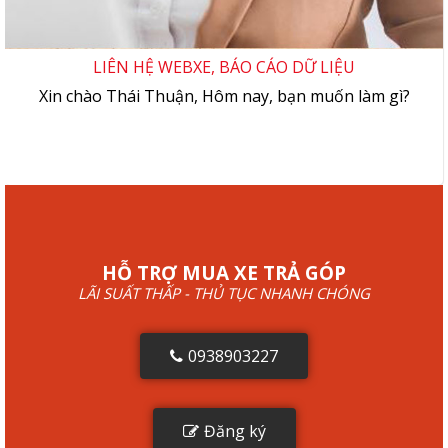
LIÊN HỆ WEBXE, BÁO CÁO DỮ LIỆU
Xin chào Thái Thuận, Hôm nay, bạn muốn làm gì?
HỖ TRỢ MUA XE TRẢ GÓP
LÃI SUẤT THẤP - THỦ TỤC NHANH CHÓNG
0938903227
Đăng ký