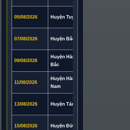
Phường La Gi,
05/08/2026
Huyện Tuy Phong
Hương, Xã Ph
Xã Tuy Phong,
07/08/2026
Huyện Bắc Bình
Bình, Xã Pha
Huyện Hàm Thuận
Xã Hải Ninh, 
09/08/2026
Bắc
Sơn, Xã Hồng
Huyện Hàm Thuận
Xã Hòa Thắng
11/08/2026
Nam
Dạ, Xã Đông 
Xã Hàm Thuận
13/08/2026
Huyện Tánh Linh
Hàm Liêm, X
Xã Hàm Thạnh
15/08/2026
Huyện Đức Linh
Lập, Xã Tân 