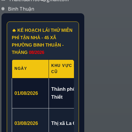
Binh Thuận
🔥 KẾ HOẠCH LÁI THỬ MIỄN
PHÍ TẬN NHÀ - 45 XÃ
PHƯỜNG BINH THUẬN -
THÁNG
08/2026
KHU VỰC HUYỆN
NGÀY
XÃ/PHƯỜNG 
CŨ
Phường Mũi N
Thành phố Phan
01/08/2026
Phường Bình 
Thiết
Thiết
Phường Hàm T
03/08/2026
Thị xã La Gi
Thành, Xã Tu
Phước Hội